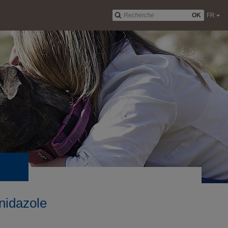
OK
FR
nidazole