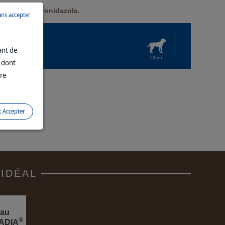
ient du métronidazole.
ans accepter
ant de
Chien
n dont
tre
RADIA
t Accepter
IDÉAL
 au
®
RADIA