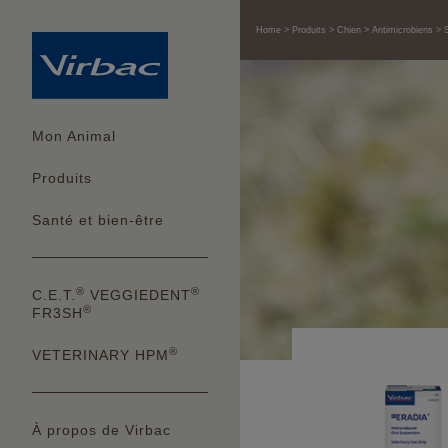
Home
Produits
Chien
Antimicrobiens
Mon Animal
Produits
Santé et bien-être
®
®
C.E.T.
VEGGIEDENT
®
FR3SH
®
VETERINARY HPM
À propos de Virbac