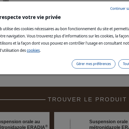
®
La suspension orale au métronidazole ERADIA
cont
Continuer s
respecte votre vie privée
eb utilise des cookies nécessaires au bon fonctionnement du site et permett
votre navigation. Vous trouverez plus d'informations sur les cookies, la faço
tilisons et la façon dont vous pouvez en contrôler l'usage en consultant no
l
d'utilisation des
cookies
.
e du produit bilingue pour la suspension orale au métronidazole E
Gérer mes préférences
Tou
TROUVER LE PRODUIT 
spension orale au
Suspension orale
®
tronidazole ERADIA
métronidazole E