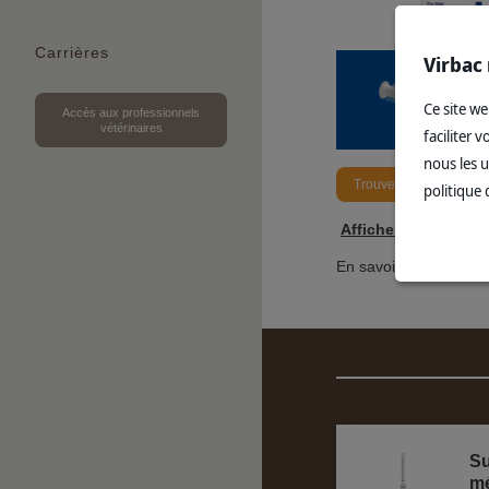
Carrières
Virbac 
Ce site w
Accès aux professionnels
vétérinaires
faciliter 
nous les u
Trouver le produit idéa
politique 
Afficher l'étiquett
En savoir plus
Su
mé