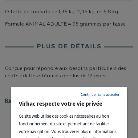
Offerte en formats de 1,36 kg, 2,95 kg, et 6,8 kg
Formule ANIMAL ADULTE = 95 grammes par tasse
PLUS DE DÉTAILS
Conçue pour répondre aux besoins particuliers des
chats adultes stérilisés de plus de 12 mois.
Continuer sans accepter
Retrouvez la formulation Junior ici »
Virbac respecte votre vie privée
Ce site web utilise des cookies nécessaires au bon
fonctionnement du site et permettant de faciliter
votre navigation. Vous trouverez plus d'informations